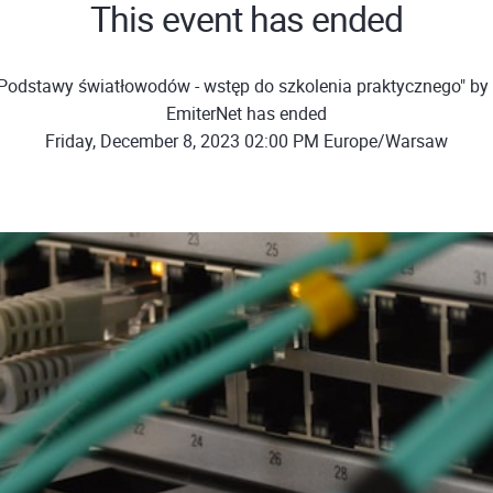
This event has ended
Podstawy światłowodów - wstęp do szkolenia praktycznego" by
EmiterNet has ended
Friday, December 8, 2023 02:00 PM Europe/Warsaw